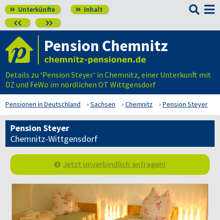

Unterkünfte
Inhalt




Pension Chemnitz
Details zu ‘Pension Steyer‘ in Chemnitz, einer Unterkunft mit
DZ und FeWo im nördlichen OT Wittgensdorf
Pensionen in Deutschland
Sachsen
Chemnitz
Pension Steyer
Pension Steyer
Chemnitz-Wittgensdorf
Jetzt unverbindlich anfragen!