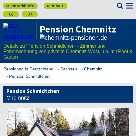

Unterkünfte
Inhalt




Pension Chemnitz
Details zu ‘Pension Schmidtchen‘ - Zimmer und
Ferienwohnung von privat in Chemnitz-West, u.a. mit Pool &
Garten
Pensionen in Deutschland
Sachsen
Chemnitz
Pension Schmidtchen
Pension Schmidtchen
Chemnitz