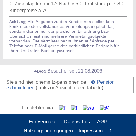
€, Zuschlag für nur 1-2 Nächte 5 €, Frühstück p. P. 8 €,
Kinderpreise a. A.
Achtung
: Alle Angaben zu den Konditionen stellen kein
konkretes oder vollständiges Vermietungsangebot dar,
sondern dienen nur der preislichen Einordnung bzw.
Übersicht, meist sind mehrere Vermietungsobjekte
vorhanden. Der Vermieter nennt Ihnen auf Anfrage per
Telefon oder E-Mail gerne den verbindlichen Endpreis für
Ihren konkreten Buchungswunsch.
41459
Besucher seit
2
1.0
8.2
0
0
6
Sie sind hier: chemnitz-pensionen.de |
Pension
Schmidtchen
(Link zur Ansicht in der Tabelle)
Empfehlen via
Für Vermieter
Datenschutz
AGB
Nutzungsbedingungen
Impressum
⇑